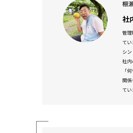
棚
社
管理
てい
シン
社内
「何
関係
てい