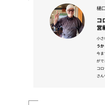
樋
コ
営
小さ
うか
今ま
がで
コロ
さん