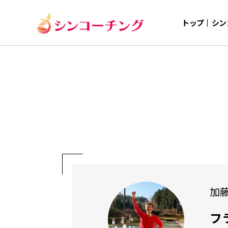
トップ
シン
加
フ