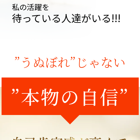
私の活躍を
待っている人達がいる!!!
”うぬぼれ”じゃない
”本物
の
自信”