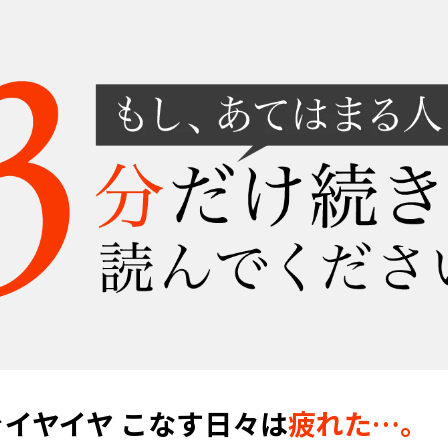
を
イヤイヤ
こなす日々は
疲れた…。