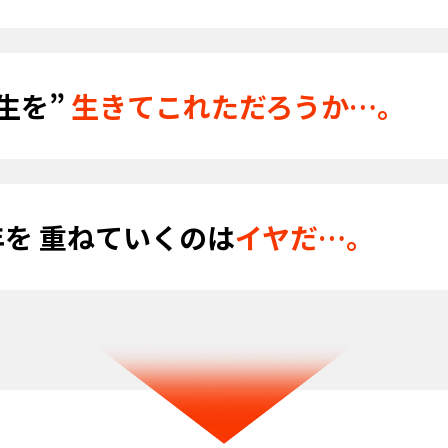
生を”
生きてこれただろうか…。
年を
重ねていくのは
イヤだ…。